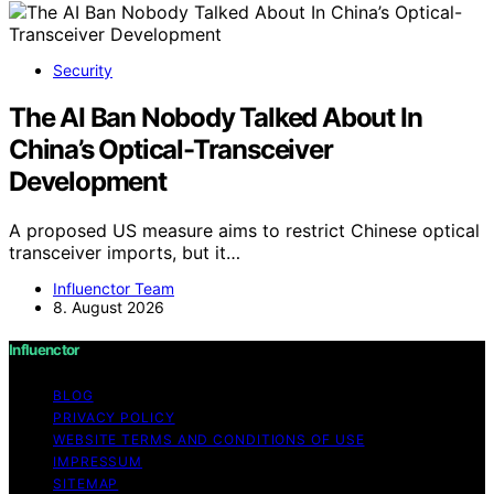
Security
The AI Ban Nobody Talked About In
China’s Optical-Transceiver
Development
A proposed US measure aims to restrict Chinese optical
transceiver imports, but it…
Influenctor Team
8. August 2026
Influenctor
BLOG
PRIVACY POLICY
WEBSITE TERMS AND CONDITIONS OF USE
IMPRESSUM
SITEMAP