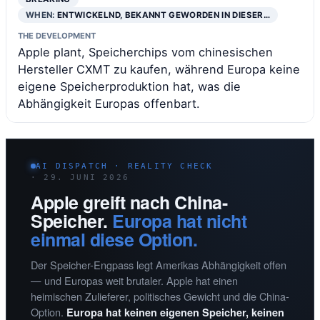
WHEN:
ENTWICKELND, BEKANNT GEWORDEN IN DIESER…
THE DEVELOPMENT
Apple plant, Speicherchips vom chinesischen
Hersteller CXMT zu kaufen, während Europa keine
eigene Speicherproduktion hat, was die
Abhängigkeit Europas offenbart.
AI DISPATCH · REALITY CHECK
· 29. JUNI 2026
Apple greift nach China-
Speicher.
Europa hat nicht
einmal diese Option.
Der Speicher-Engpass legt Amerikas Abhängigkeit offen
— und Europas weit brutaler. Apple hat einen
heimischen Zulieferer, politisches Gewicht und die China-
Option.
Europa hat keinen eigenen Speicher, keinen