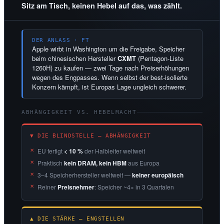
Sitz am Tisch, keinen Hebel auf das, was zählt.
DER ANLASS · FT
Apple wirbt in Washington um die Freigabe, Speicher
beim chinesischen Hersteller
CXMT
(Pentagon-Liste
1260H) zu kaufen — zwei Tage nach Preiserhöhungen
wegen des Engpasses. Wenn selbst der best-isolierte
Konzern kämpft, ist Europas Lage ungleich schwerer.
ABHÄNGIGKEIT VS. HEBELMACHT
▼ DIE BLINDSTELLE — ABHÄNGIGKEIT
EU fertigt
< 10 %
der Halbleiter weltweit
Praktisch
kein DRAM, kein HBM
aus Europa
3–4 Speicherhersteller weltweit —
keiner europäisch
Reiner
Preisnehmer
: Speicher ~4× in 3 Quartalen
▲ DIE STÄRKE — ENGSTELLEN