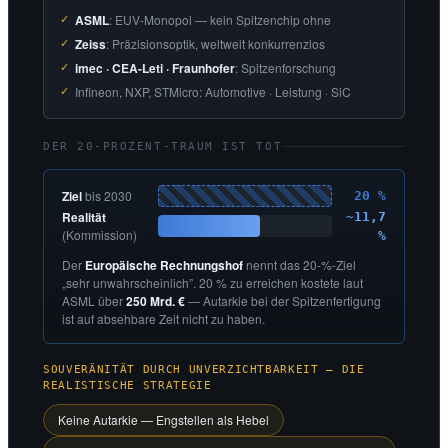
ASML
: EUV-Monopol — kein Spitzenchip ohne
Zeiss
: Präzisionsoptik, weltweit konkurrenzlos
imec · CEA-Leti · Fraunhofer
: Spitzenforschung
Infineon, NXP, STMicro: Automotive · Leistung · SiC
DER 20-PROZENT-TRAUM IST TOT
Ziel
bis 2030
20 %
Realität
~11,7
(Kommission)
%
Der
Europäische Rechnungshof
nennt das 20-%-Ziel
„sehr unwahrscheinlich”. 20 % zu erreichen kostete laut
ASML über
250 Mrd. €
— Autarkie bei der Spitzenfertigung
ist auf absehbare Zeit nicht zu haben.
SOUVERÄNITÄT DURCH UNVERZICHTBARKEIT — DIE
REALISTISCHE STRATEGIE
Keine Autarkie — Engstellen als Hebel