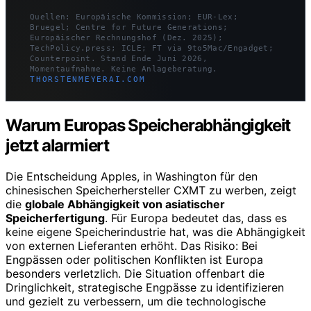
Quellen: Europäische Kommission; EUR-Lex;
Bruegel; Centre for Future Generations;
Europäischer Rechnungshof (Dez. 2025);
TechPolicy.press; ICLE; FT via 9to5Mac/Engadget;
Counterpoint. Stand Ende Juni 2026,
Momentaufnahme. Keine Anlageberatung.
THORSTENMEYERAI.COM
Warum Europas Speicherabhängigkeit
jetzt alarmiert
Die Entscheidung Apples, in Washington für den
chinesischen Speicherhersteller CXMT zu werben, zeigt
die
globale Abhängigkeit von asiatischer
Speicherfertigung
. Für Europa bedeutet das, dass es
keine eigene Speicherindustrie hat, was die Abhängigkeit
von externen Lieferanten erhöht. Das Risiko: Bei
Engpässen oder politischen Konflikten ist Europa
besonders verletzlich. Die Situation offenbart die
Dringlichkeit, strategische Engpässe zu identifizieren
und gezielt zu verbessern, um die technologische