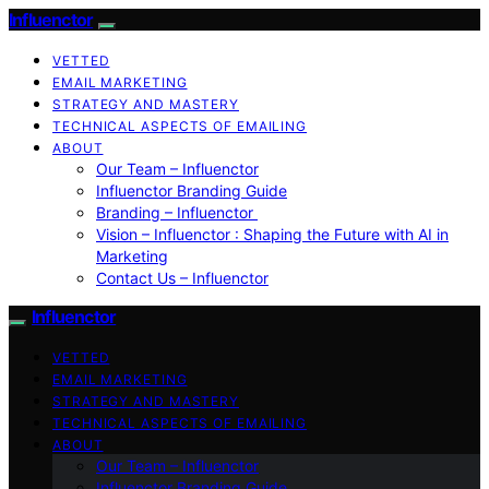
Influenctor
VETTED
EMAIL MARKETING
STRATEGY AND MASTERY
TECHNICAL ASPECTS OF EMAILING
ABOUT
Our Team – Influenctor
Influenctor Branding Guide
Branding – Influenctor
Vision – Influenctor : Shaping the Future with AI in
Marketing
Contact Us – Influenctor
Influenctor
VETTED
EMAIL MARKETING
STRATEGY AND MASTERY
TECHNICAL ASPECTS OF EMAILING
ABOUT
Our Team – Influenctor
Influenctor Branding Guide