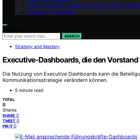
Vision – Influenctor : Shaping the Future with AI in Mar
Contact Us – Influenctor
Search for:
SEARCH
Strategy and Mastery
Executive-Dashboards, die den Vorstand 
Die Nutzung von Executive Dashboards kann die Beteiligu
Kommunikationsstrategie verändern können.
5 minute read
TOTAL
0
Shares
0
SHARE
0
TWEET
0
PIN IT