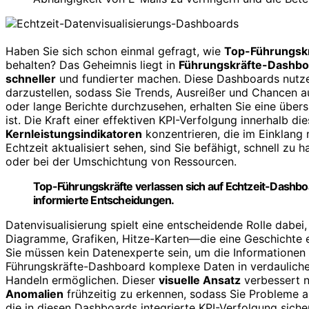
Haben Sie sich schon einmal gefragt, wie
Top-Führungsk
behalten? Das Geheimnis liegt in
Führungskräfte-Dashbo
schneller
und fundierter machen. Diese Dashboards nut
darzustellen, sodass Sie Trends, Ausreißer und Chancen au
oder lange Berichte durchzusehen, erhalten Sie eine übersic
ist. Die Kraft einer effektiven KPI-Verfolgung innerhalb die
Kernleistungsindikatoren
konzentrieren, die im Einklang 
Echtzeit aktualisiert sehen, sind Sie befähigt, schnell z
oder bei der Umschichtung von Ressourcen.
Top-Führungskräfte verlassen sich auf Echtzeit-Dashboa
informierte Entscheidungen.
Datenvisualisierung spielt eine entscheidende Rolle dab
Diagramme, Grafiken, Hitze-Karten—die eine Geschichte e
Sie müssen kein Datenexperte sein, um die Informationen z
Führungskräfte-Dashboard komplexe Daten in verdauliche V
Handeln ermöglichen. Dieser
visuelle Ansatz
verbessert n
Anomalien
frühzeitig zu erkennen, sodass Sie Probleme an
die in diesen Dashboards integrierte KPI-Verfolgung sicher