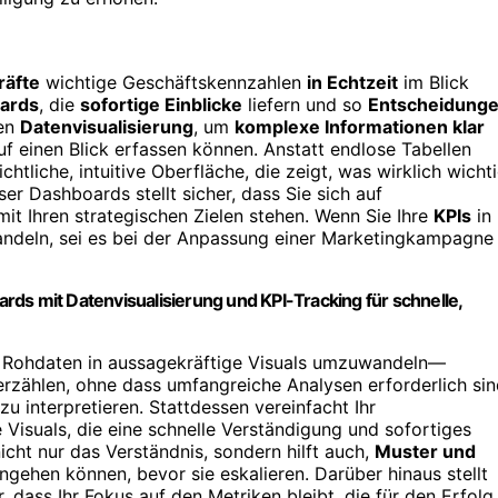
räfte
wichtige Geschäftskennzahlen
in Echtzeit
im Blick
ards
, die
sofortige Einblicke
liefern und so
Entscheidung
zen
Datenvisualisierung
, um
komplexe Informationen klar
f einen Blick erfassen können. Anstatt endlose Tabellen
htliche, intuitive Oberfläche, die zeigt, was wirklich wicht
ser Dashboards stellt sicher, dass Sie sich auf
mit Ihren strategischen Zielen stehen. Wenn Sie Ihre
KPIs
in
u handeln, sei es bei der Anpassung einer Marketingkampagne
rds mit Datenvisualisierung und KPI-Tracking für schnelle,
ei, Rohdaten in aussagekräftige Visuals umzuwandeln—
rzählen, ohne dass umfangreiche Analysen erforderlich sin
u interpretieren. Stattdessen vereinfacht Ihr
isuals, die eine schnelle Verständigung und sofortiges
icht nur das Verständnis, sondern hilft auch,
Muster und
gehen können, bevor sie eskalieren. Darüber hinaus stellt
, dass Ihr Fokus auf den Metriken bleibt, die für den Erfolg