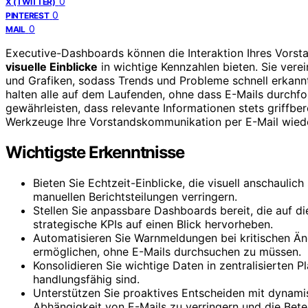
0
X (TWITTER)
0
PINTEREST
0
MAIL
Executive-Dashboards können die Interaktion Ihres Vorsta
visuelle Einblicke
in wichtige Kennzahlen bieten. Sie ver
und Grafiken, sodass Trends und Probleme schnell erkan
halten alle auf dem Laufenden, ohne dass E-Mails durchfo
gewährleisten, dass relevante Informationen stets griffber
Werkzeuge Ihre Vorstandskommunikation per E-Mail wiede
Wichtigste Erkenntnisse
Bieten Sie Echtzeit-Einblicke, die visuell anschauli
manuellen Berichtsteilungen verringern.
Stellen Sie anpassbare Dashboards bereit, die auf di
strategische KPIs auf einen Blick hervorheben.
Automatisieren Sie Warnmeldungen bei kritischen Ä
ermöglichen, ohne E-Mails durchsuchen zu müssen.
Konsolidieren Sie wichtige Daten in zentralisierten 
handlungsfähig sind.
Unterstützen Sie proaktives Entscheiden mit dynamis
Abhängigkeit von E-Mails zu verringern und die Bete